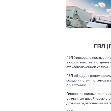
ГВЛ (
ГВЛ (гипсоволокнистые ли
в строительстве и отделке
стекловолоконной сеткой.
ГВЛ обладает рядом преим
создания стен, потолков и 
огнестойкий.
Гипсоволокнистые листы ле
различные дизайнерские р
другими отделочными мат