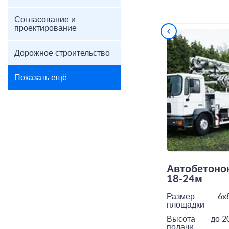
Согласование и
проектирование
Дорожное строительство
Показать ещё
Автобетоно
18-24м
Размер
6x
площадки
Высота
до 2
подачи