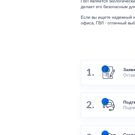
ГВЛ является экологическ
делает его безопасным для
Если вы ищете надежный и
офиса, ГВЛ - отличный выб
Заяв
Остав
Подт
Подтв