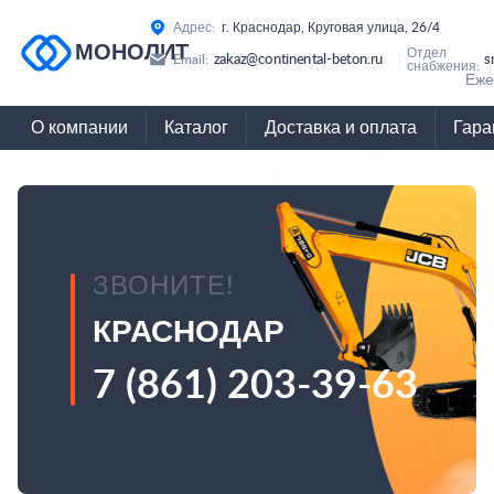
Адрес:
г. Краснодар, Круговая улица, 26/4
МОНОЛИТ
Отдел
zakaz@continental-beton.ru
s
Email:
снабжения:
Еже
О компании
Каталог
Доставка и оплата
Гара
ЗВОНИТЕ!
КРАСНОДАР
7 (861) 203-39-63