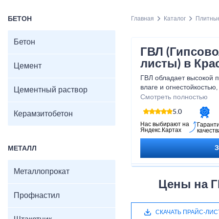
БЕТОН
Главная
Каталог
Плитны
Бетон
ГВЛ (Гипсов
листы) в Кра
Цемент
ГВЛ обладает высокой п
влаге и огнестойкостью
Цементный раствор
выбором для создания 
Смотреть полностью
конструкций. Благодаря 
5.0
Керамзитобетон
установке, гипсоволокн
легкостью реализовать 
Нас выбирают на
Гарант
Яндекс.Картах
качеств
упустите возможность п
материал по выгодной ц
МЕТАЛЛ
пространство в своем 
Металлопрокат
Цены на Г
Профнастил
СКАЧАТЬ ПРАЙС-ЛИС