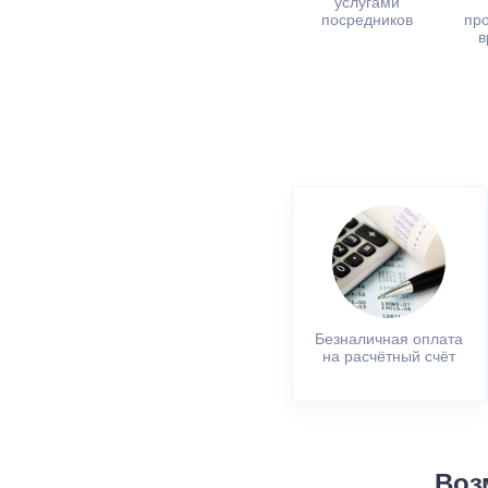
услугами
посредников
пр
в
Безналичная оплата
на расчётный счёт
Воз