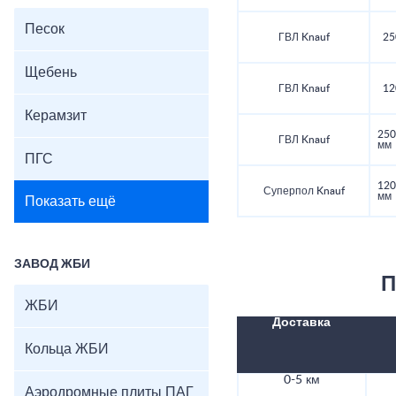
Песок
ГВЛ Knauf
25
Щебень
ГВЛ Knauf
12
Керамзит
250
ГВЛ Knauf
мм
ПГС
120
Суперпол Knauf
мм
Показать ещё
ЗАВОД ЖБИ
П
ЖБИ
Доставка
Кольца ЖБИ
0-5 км
Аэродромные плиты ПАГ