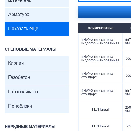
Штакетник
Арматура
Показать ещё
Наименование
КНАУФ-гипсоплита
667
гидрофобизированная
мм
СТЕНОВЫЕ МАТЕРИАЛЫ
КНАУФ-гипсоплита
66
гидрофобизированная
Кирпич
КНАУФ-гипсоплита
66
Газобетон
стандарт
КНАУФ-гипсоплита
667
Газосиликаты
стандарт
мм
Пеноблоки
250
ГВЛ Knauf
мм
ГВЛ Knauf
25
НЕРУДНЫЕ МАТЕРИАЛЫ