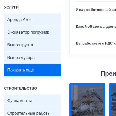
УСЛУГИ
У вас собственный а
Аренда АБН
Какой объем вы доста
Экскаватор погрузчик
Вы работаете с НДС и
Вывоз грунта
Вывоз мусора
Показать ещё
Преи
СТРОИТЕЛЬСТВО
Фундаменты
Строительные работы