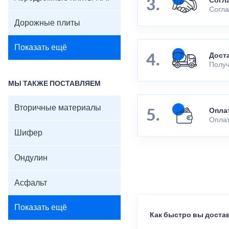
Согл
Согла
Дорожные плиты
Показать ещё
Дост
Получ
МЫ ТАКЖЕ ПОСТАВЛЯЕМ
Вторичные материалы
Опла
Оплат
Шифер
Ондулин
Асфальт
Показать ещё
Как быстро вы достав