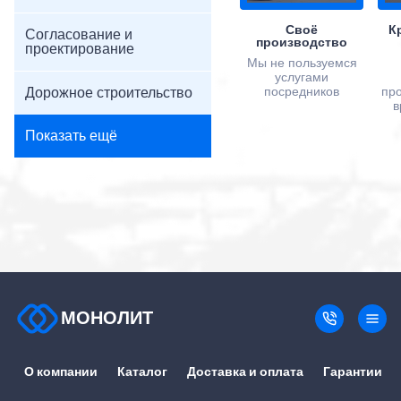
Своё
К
Согласование и
производство
проектирование
Мы не пользуемся
услугами
Дорожное строительство
посредников
пр
в
Показать ещё
МОНОЛИТ
О компании
Каталог
Доставка и оплата
Гарантии