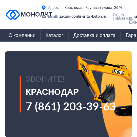
Адрес:
г. Краснодар, Круговая улица, 26/4
МОНОЛИТ
Отдел
zakaz@continental-beton.ru
s
Email:
снабжения:
Еже
О компании
Каталог
Доставка и оплата
Гара
ЗВОНИТЕ!
КРАСНОДАР
7 (861) 203-39-63