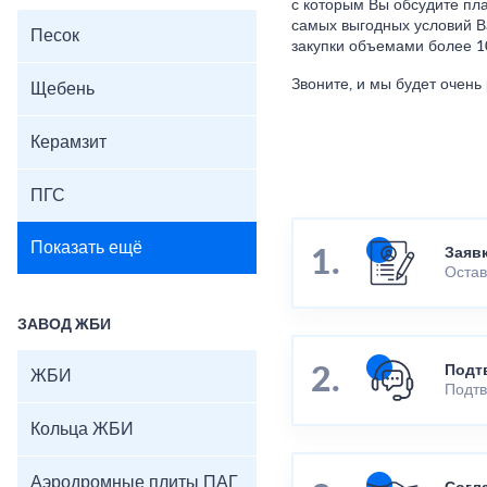
с которым Вы обсудите пл
самых выгодных условий В
Песок
закупки объемами более 1
Звоните, и мы будет очень
Щебень
Керамзит
ПГС
Показать ещё
Заяв
Остав
ЗАВОД ЖБИ
Подт
ЖБИ
Подтв
Кольца ЖБИ
Аэродромные плиты ПАГ