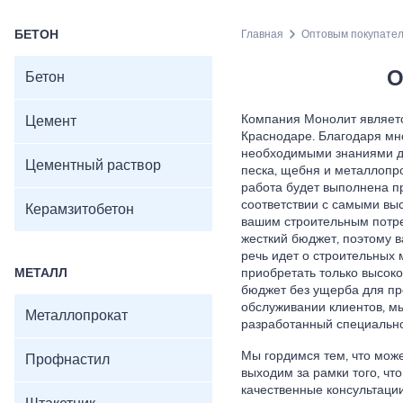
БЕТОН
Главная
Оптовым покупате
О
Бетон
Компания Монолит являет
Цемент
Краснодаре. Благодаря мн
необходимыми знаниями дл
Цементный раствор
песка, щебня и металлопро
работа будет выполнена пр
соответствии с самыми выс
Керамзитобетон
вашим строительным потре
жесткий бюджет, поэтому в
речь идет о строительных 
МЕТАЛЛ
приобретать только высок
бюджет без ущерба для про
обслуживании клиентов, м
Металлопрокат
разработанный специально
Мы гордимся тем, что може
Профнастил
выходим за рамки того, чт
качественные консультаци