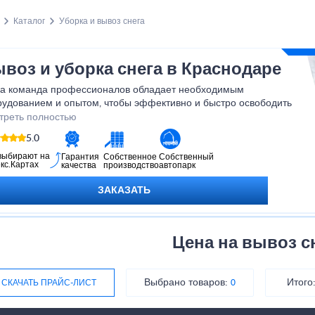
Каталог
Уборка и вывоз снега
воз и уборка снега в Краснодаре
а команда профессионалов обладает необходимым
рудованием и опытом, чтобы эффективно и быстро освободить
 территорию от снега. Независимо от размера задачи, мы готовы
треть полностью
ься за нее и выполнить ее качественно. Обратившись к нам, вы
5.0
те быть уверены, что ваша территория будет безопасной и
женной в любую погоду.
выбирают на
Гарантия
Собственное
Собственный
кс.Картах
качества
производство
автопарк
ЗАКАЗАТЬ
Цена на вывоз с
Выбрано товаров:
Итого
СКАЧАТЬ ПРАЙС-ЛИСТ
0