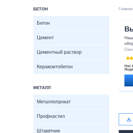
БЕТОН
Главная
Бетон
Вы
Цемент
Наш
обо
вашу
Смо
Цементный раствор
взят
може
ухо
Нас 
Керамзитобетон
Янде
МЕТАЛЛ
Металлопрокат
Профнастил
Штакетник