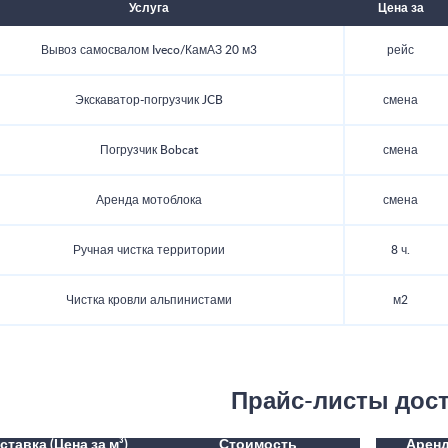
Услуга
Цена за
Вывоз самосвалом Iveco/КамАЗ 20 м3
рейс
Экскаватор-погрузчик JCB
смена
Погрузчик Bobcat
смена
Аренда мотоблока
смена
Ручная чистка территории
8 ч.
Чистка кровли альпинистами
м2
Прайс-листы дос
ставка (Цена за м³)
Стоимость
Аренд