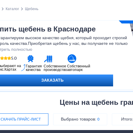
Каталог
Щебень
пить щебень в Краснодаре
гарантируем высокое качество щебня, который проходит строгий
роль качества.Приобретая щебень у нас, вы получаете не только
ежный материал, но и профессиональную консультацию и
треть полностью
ративную доставку. Не откладывайте свои строительные планы
5.0
потом, выбирайте качество и надежность с нашим щебнем!
выбирают на
Гарантия
Собственное
Собственный
кс.Картах
качества
производство
автопарк
ЗАКАЗАТЬ
Цены на щебень гр
Выбрано товаров:
Итого
СКАЧАТЬ ПРАЙС-ЛИСТ
0