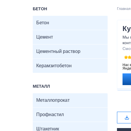
БЕТОН
Главная
Бетон
Ку
Цемент
Мы 
конт
над
Смо
Цементный раствор
опе
на 
Нас 
Керамзитобетон
Янде
МЕТАЛЛ
Металлопрокат
Профнастил
Штакетник