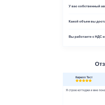
У вас собственный а
Какой объем вы доста
Вы работаете с НДС и
Отз
Кирилл Тест
Я строю коттеджи и мне пон