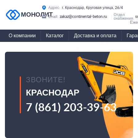
Адрес:
г. Краснодар, Круговая улица, 26/4
МОНОЛИТ
Отдел
zakaz@continental-beton.ru
s
Email:
снабжения:
Еже
О компании
Каталог
Доставка и оплата
Гара
ЗВОНИТЕ!
КРАСНОДАР
7 (861) 203-39-63