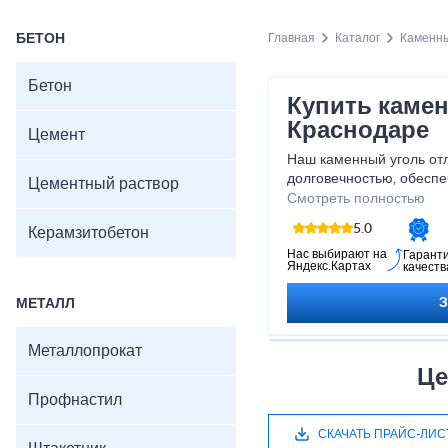
БЕТОН
Главная
Каталог
Каменны
Бетон
Купить камен
Краснодаре
Цемент
Наш каменный уголь от
долговечностью, обесп
Цементный раствор
горения и равномерную 
Смотреть полностью
что с нашим каменным 
5.0
Керамзитобетон
максимальную эффектив
каменный уголь у нас и
Нас выбирают на
Гарант
Яндекс.Картах
качеств
которые он обеспечивае
МЕТАЛЛ
Металлопрокат
Це
Профнастил
СКАЧАТЬ ПРАЙС-ЛИС