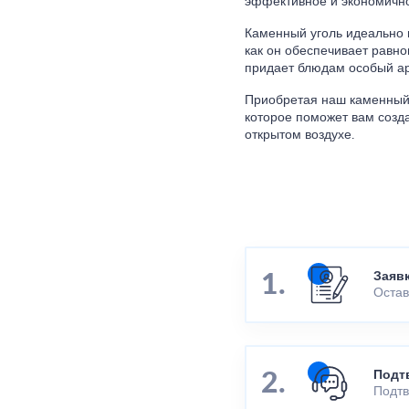
эффективное и экономично
Каменный уголь идеально 
как он обеспечивает равн
придает блюдам особый ар
Приобретая наш каменный 
которое поможет вам созд
открытом воздухе.
Заяв
Остав
Подт
Подтв