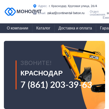
Адрес:
г. Краснодар, Круговая улица, 26/4
МОНОЛИТ
Отдел
zakaz@continental-beton.ru
s
Email:
снабжения:
Еже
О компании
Каталог
Доставка и оплата
Гара
ЗВОНИТЕ!
КРАСНОДАР
7 (861) 203-39-63