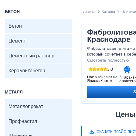
БЕТОН
Главная
Каталог
Плитны
Бетон
Фибролитова
Краснодаре
Цемент
Фибролитовая плита - э
который сочетает в себе
Цементный раствор
эстетическую привлекат
Смотреть полностью
уникальным свойствам,
5.0
Керамзитобетон
стильным решением для 
строительства дома до 
Нас выбирают на
Гарант
Яндекс.Картах
качеств
нам представить вам н
плит, которая воплотит
МЕТАЛЛ
реальность.
Металлопрокат
Цены
Профнастил
СКАЧАТЬ ПРАЙС-ЛИС