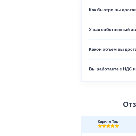
Как быстро вы достав
У вас собственный а
Какой объем вы доста
Вы работаете с НДС и
Отз
Кирилл Тест