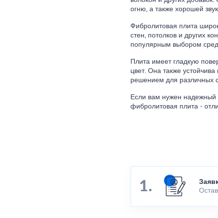
волокон и других добавок.
огню, а также хорошей зву
Фибролитовая плита широко
стен, потолков и других ко
популярным выбором среди
Плита имеет гладкую повер
цвет. Она также устойчива
решением для различных с
Если вам нужен надежный 
фибролитовая плита - отл
Заяв
Остав