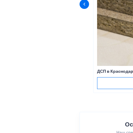
ДСП в Краснода
Ос
Наш спе