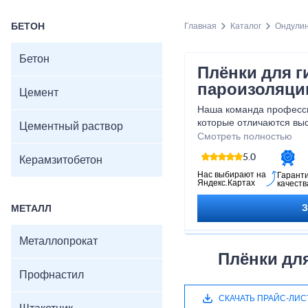
БЕТОН
Главная
Каталог
Ондули
Бетон
Плёнки для г
пароизоляци
Цемент
Наша команда професси
которые отличаются выс
Цементный раствор
устойчивостью к воздей
Смотреть полностью
Благодаря этому, вы см
5.0
Керамзитобетон
долговечности и эффек
откладывайте на потом,
Нас выбирают на
Гарант
Яндекс.Картах
качеств
вашего дома или строи
наших пленок для гидр
МЕТАЛЛ
Металлопрокат
Плёнки дл
Профнастил
СКАЧАТЬ ПРАЙС-ЛИС