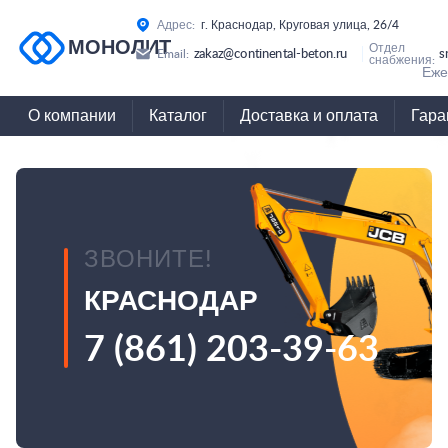
Адрес:
г. Краснодар, Круговая улица, 26/4
МОНОЛИТ
Отдел
zakaz@continental-beton.ru
s
Email:
снабжения:
Еже
О компании
Каталог
Доставка и оплата
Гара
ЗВОНИТЕ!
КРАСНОДАР
7 (861) 203-39-63