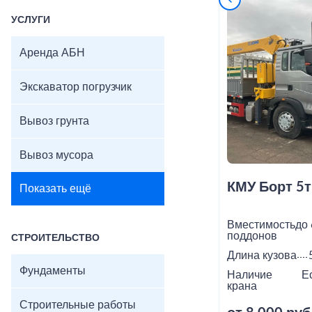
УСЛУГИ
Аренда АБН
Экскаватор погрузчик
Вывоз грунта
Вывоз мусора
КМУ Борт 5т
Показать ещё
Вместимость
до 
поддонов
СТРОИТЕЛЬСТВО
Длина кузова
Фундаменты
Наличие
Е
крана
Строительные работы