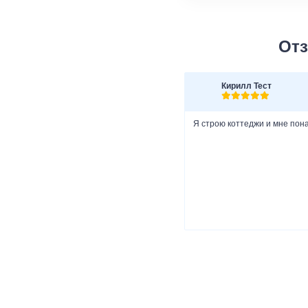
Отз
Кирилл Тест
Я строю коттеджи и мне пон