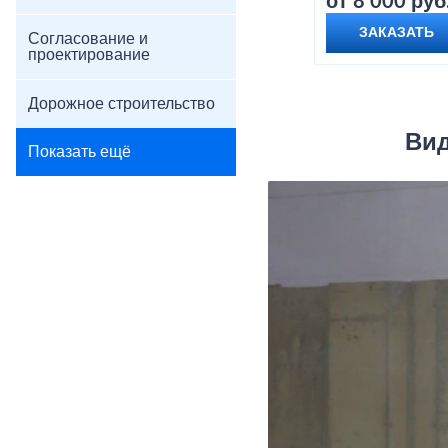
от 8 000 руб
ЗАКАЗАТЬ
Согласование и
проектирование
Дорожное строительство
Вид
Показать ещё