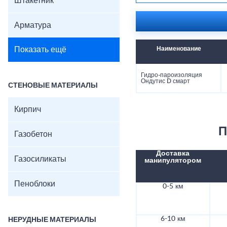
Штакетник
Арматура
Показать ещё
Наименование
Гидро-пароизоляция
Ондутис D смарт
СТЕНОВЫЕ МАТЕРИАЛЫ
Кирпич
П
Газобетон
Доставка
Газосиликаты
манипулятором
Пеноблоки
0-5 км
6-10 км
НЕРУДНЫЕ МАТЕРИАЛЫ