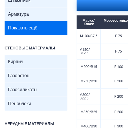
Штакетник
Арматура
Марка/
Морозостойко
Класс
Показать ещё
М100/В7,5
F 75
СТЕНОВЫЕ МАТЕРИАЛЫ
М150/
F 75
В12,5
Кирпич
М200/В15
F 100
Газобетон
М250/В20
F 200
Газосиликаты
М300/
F 200
В22,5
Пеноблоки
М350/В25
F 200
НЕРУДНЫЕ МАТЕРИАЛЫ
М400/В30
F 300