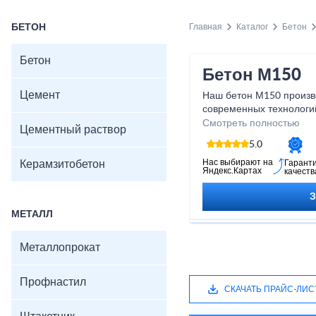
БЕТОН
Главная
Каталог
Бетон
Бетон
Бетон М150
Цемент
Наш бетон М150 произв
современных технологий
каждом этапе производс
Смотреть полностью
Цементный раствор
качество и долговечнос
5.0
М150 станет надежным
строительном проекте и
Нас выбирают на
Керамзитобетон
Гарант
Яндекс.Картах
качеств
результатов. Приобрета
убедитесь в его высоких
непревзойденном качес
МЕТАЛЛ
Металлопрокат
Профнастил
СКАЧАТЬ ПРАЙС-ЛИС