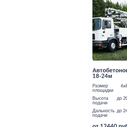
Автобетоно
18-24м
Размер
6x
площадки
Высота
до 2
подачи
Дальность
до 2
подачи
от 12440 руб