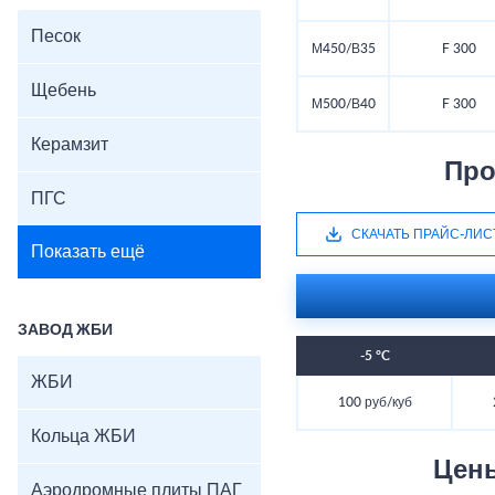
Песок
М450/В35
F 300
Щебень
М500/В40
F 300
Керамзит
Про
ПГС
СКАЧАТЬ ПРАЙС-ЛИС
Показать ещё
ЗАВОД ЖБИ
-5 °C
ЖБИ
100 руб/куб
Кольца ЖБИ
Цен
Аэродромные плиты ПАГ