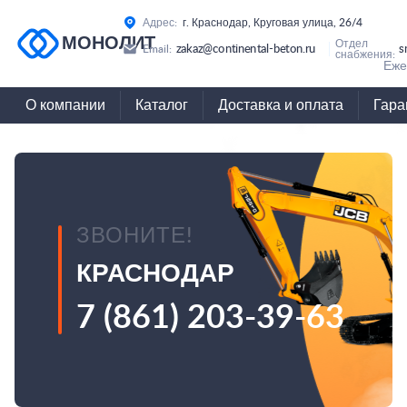
Адрес:
г. Краснодар, Круговая улица, 26/4
МОНОЛИТ
Отдел
zakaz@continental-beton.ru
s
Email:
снабжения:
Еже
О компании
Каталог
Доставка и оплата
Гара
ЗВОНИТЕ!
КРАСНОДАР
7 (861) 203-39-63