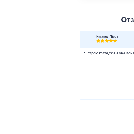
Отз
Кирилл Тест
Я строю коттеджи и мне пон