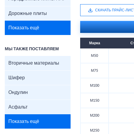
СКАЧАТЬ ПРАЙС-ЛИС
Дорожные плиты
Показать ещё
Марка
С
МЫ ТАКЖЕ ПОСТАВЛЯЕМ
М50
Вторичные материалы
М75
Шифер
М100
Ондулин
М150
Асфальт
М200
Показать ещё
М250