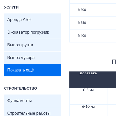
УСЛУГИ
М300
Аренда АБН
М350
Экскаватор погрузчик
М400
Вывоз грунта
Вывоз мусора
П
Показать ещё
Доставка
СТРОИТЕЛЬСТВО
0-5 км
Фундаменты
6-10 км
Строительные работы